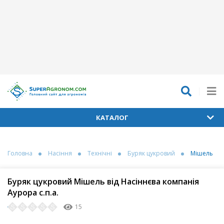
КАТАЛОГ
Головна
Насіння
Технічні
Буряк цукровий
Мішель
Буряк цукровий Мішель від Насіннєва компанія
Аурора с.п.а.
15