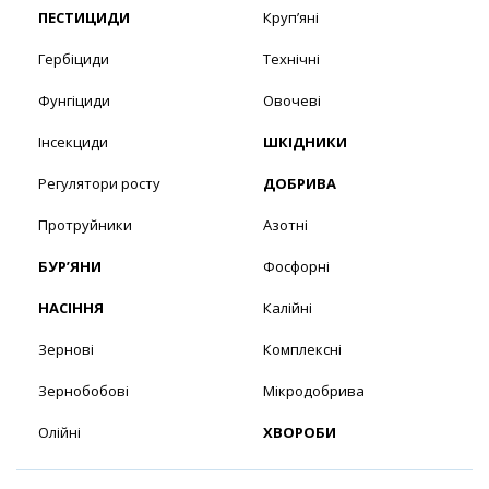
ПЕСТИЦИДИ
Круп’яні
Гербіциди
Технічні
Фунгіциди
Овочеві
Інсекциди
ШКІДНИКИ
Регулятори росту
ДОБРИВА
Протруйники
Азотні
БУР’ЯНИ
Фосфорні
НАСІННЯ
Калійні
Зернові
Комплексні
Зернобобові
Мікродобрива
Олійні
ХВОРОБИ