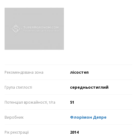
лісостеп
Рекомендована зона
середньостиглий
Група стиглості
51
Потенціал врожайності, т/га
Флорімон Депре
Виробник
2014
Рік реєстрації