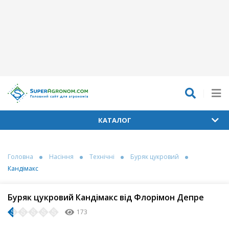
КАТАЛОГ
Головна
Насіння
Технічні
Буряк цукровий
Кандімакс
Буряк цукровий Кандімакс від Флорімон Депре
173