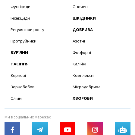
Фунгіциди
Овочеві
Інсекциди
ШКІДНИКИ
Регулятори росту
ДОБРИВА
Протруйники
Азотні
БУР’ЯНИ
Фосфорні
НАСІННЯ
Калійні
Зернові
Комплексні
Зернобобові
Мікродобрива
Олійні
ХВОРОБИ
Ми в соціальних мережах