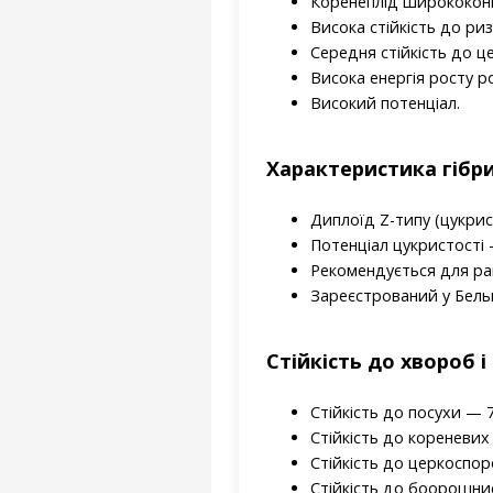
Коренеплід ширококоні
Висока стійкість до риз
Середня стійкість до ц
Висока енергія росту р
Високий потенціал.
Характеристика гібр
Диплоїд Z-типу (цукрис
Потенціал цукристості 
Рекомендується для ран
Зареєстрований у Бельгії
Стійкість до хвороб 
Стійкість до посухи — 7
Стійкість до кореневих
Стійкість до церкоспор
Стійкість до боорошнис