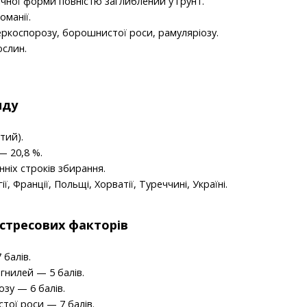
чної форми повністю заглиблений у грунт.
оманії.
еркоспорозу, борошнистої роси, рамуляріозу.
ослин.
иду
тий).
— 20,8 %.
ніх строків збирання.
, Франції, Польщі, Хорватії, Туреччині, Україні.
і стресових факторів
 балів.
 гнилей — 5 балів.
озу — 6 балів.
тої роси — 7 балів.