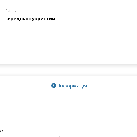
Якість
середньоцукристий
Інформація
ах.