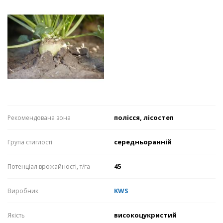
полісся, лісостеп
Рекомендована зона
середньоранній
Група стиглості
45
Потенціал врожайності, т/га
KWS
Виробник
високоцукристий
Якість