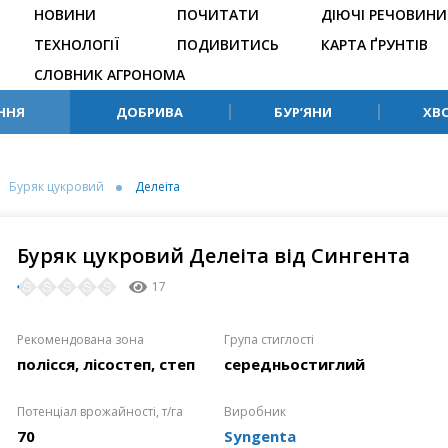
НОВИНИ
ПОЧИТАТИ
ДІЮЧІ РЕЧОВИНИ
ТЕХНОЛОГІЇ
ПОДИВИТИСЬ
КАРТА ҐРУНТІВ
СЛОВНИК АГРОНОМА
ННЯ
ДОБРИВА
БУР’ЯНИ
ХВ
Буряк цукровий
Делеіта
Буряк цукровий Делеіта від Сингента
17
Рекомендована зона
Група стиглості
полісся, лісостеп, степ
середньостиглий
Потенціал врожайності, т/га
Виробник
70
Syngenta