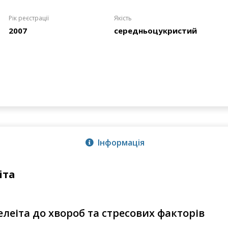
Рік реєстрації
Якість
2007
середньоцукристий
Інформація
іта
елеіта до хвороб та стресових факторів