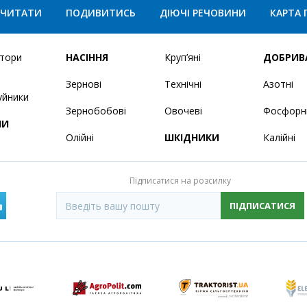
ЧИТАТИ
ПОДИВИТИСЬ
ДІЮЧІ РЕЧОВИНИ
КАРТА 
ятори
НАСІННЯ
Круп’яні
ДОБРИВ
Зернові
Технічні
Азотні
уйники
Зернобобові
Овочеві
Фосфорн
НИ
Олійні
ШКІДНИКИ
Калійні
Підписатися на розсилку
ПІДПИСАТИСЯ