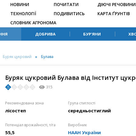
НОВИНИ
ПОЧИТАТИ
ДІЮЧІ РЕЧОВИНИ
ТЕХНОЛОГІЇ
ПОДИВИТИСЬ
КАРТА ҐРУНТІВ
СЛОВНИК АГРОНОМА
ННЯ
ДОБРИВА
БУР’ЯНИ
ХВ
Буряк цукровий
Булава
Буряк цукровий Булава від Інститут цук
315
Рекомендована зона
Група стиглості
лісостеп
середньостиглий
Потенціал врожайності, т/га
Виробник
55,5
НААН України