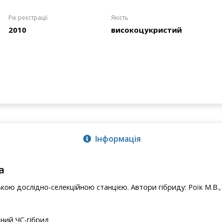
Рік реєстрації
Якість
2010
високоцукристий
Інформація
а
ою дослідно-селекційною станцією. Автори гібриду: Роїк М.В., К
ний ЧС-гібрид