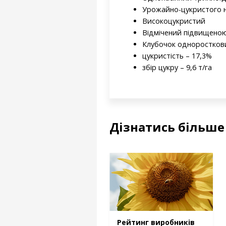
Урожайно-цукристого 
Високоцукристий
Відмічений підвищеною
Клубочок одноростков
цукристість – 17,3%
збір цукру – 9,6 т/га
Дізнатись більше
Рейтинг виробників