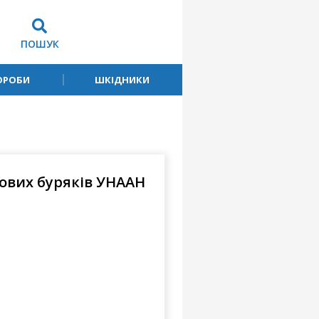
ПОШУК
ОРОБИ
ШКІДНИКИ
рових буряків УНААН