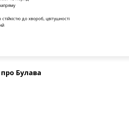
напряму
 стійкістю до хвороб, цвітушності
ий
 про Булава