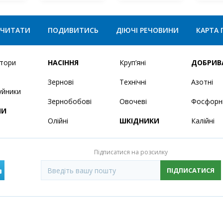
ЧИТАТИ
ПОДИВИТИСЬ
ДІЮЧІ РЕЧОВИНИ
КАРТА 
ятори
НАСІННЯ
Круп’яні
ДОБРИВ
Зернові
Технічні
Азотні
уйники
Зернобобові
Овочеві
Фосфорн
НИ
Олійні
ШКІДНИКИ
Калійні
Підписатися на розсилку
ПІДПИСАТИСЯ