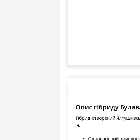
Опис гібриду Булав
Гібрид створений Ялтушківськ
ін.
Однонасінний триплоїд