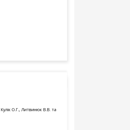
улік О.Г., Литвинюк В.В. та