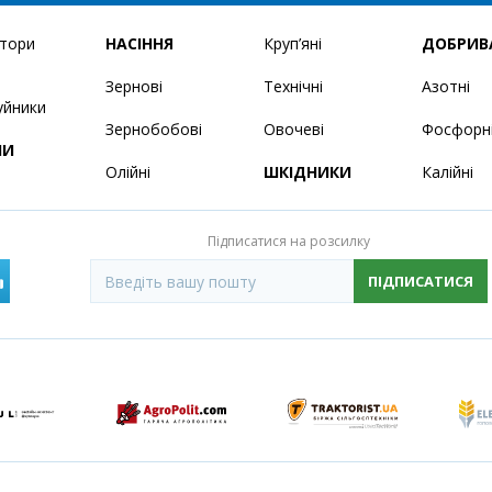
ятори
НАСІННЯ
Круп’яні
ДОБРИВ
Зернові
Технічні
Азотні
уйники
Зернобобові
Овочеві
Фосфорн
НИ
Олійні
ШКІДНИКИ
Калійні
Підписатися на розсилку
ПІДПИСАТИСЯ