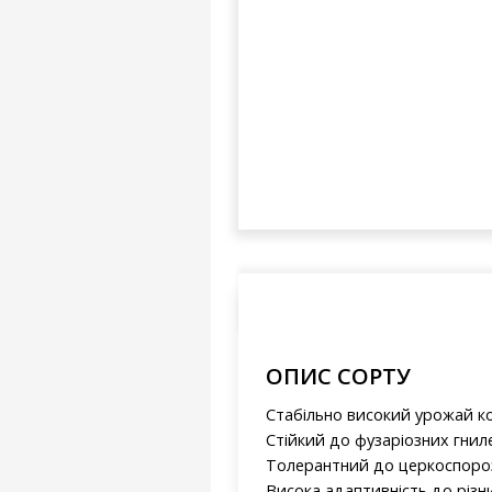
ОПИС СОРТУ
Стабільно високий урожай к
Стійкий до фузаріозних гнил
Толерантний до церкоспороз
Висока адаптивність до різн