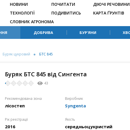
НОВИНИ
ПОЧИТАТИ
ДІЮЧІ РЕЧОВИНИ
ТЕХНОЛОГІЇ
ПОДИВИТИСЬ
КАРТА ҐРУНТІВ
СЛОВНИК АГРОНОМА
ННЯ
ДОБРИВА
БУР’ЯНИ
ХВ
Буряк цукровий
БТС 845
Буряк БТС 845 від Сингента
43
Рекомендована зона
Виробник
лісостеп
Syngenta
Рік реєстрації
Якість
2016
середньоцукристий