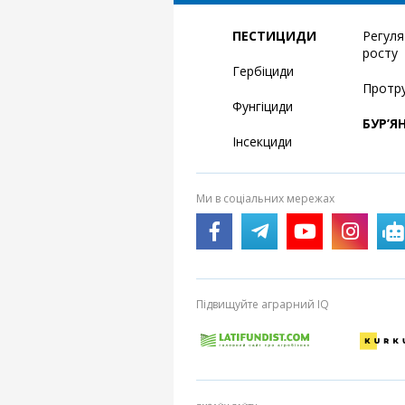
ПЕСТИЦИДИ
Регул
росту
Гербіциди
Протр
Фунгіциди
БУР’Я
Інсекциди
Ми в соціальних мережах
Підвищуйте аграрний IQ