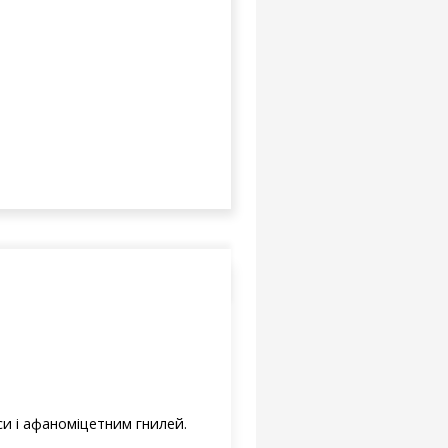
и і афаноміцетним гнилей.