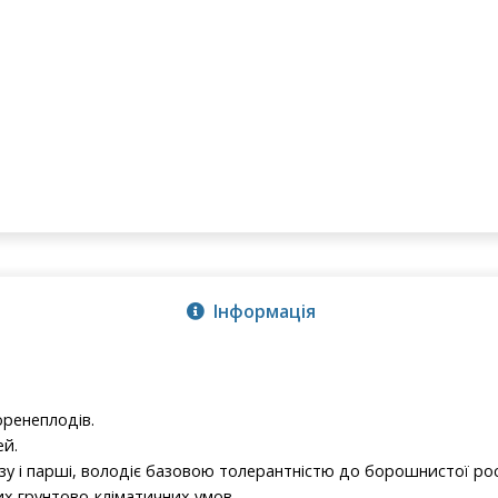
Інформація
оренеплодів.
ей.
у і парші, володіє базовою толерантністю до борошнистої рос
их грунтово-кліматичних умов.