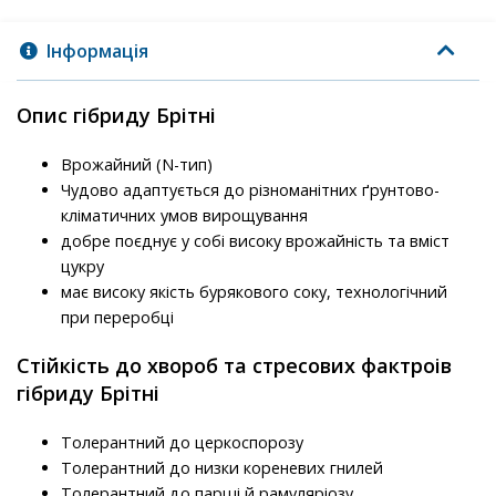
Інформація
Опис гібриду Брітні
Вро­жай­ний (N-тип)
Чудово адаптується до різноманітних ґрунтово-
кліматичних умов вирощування
добре поєднує у собі високу врожайність та вміст
цукру
має високу якість бурякового соку, технологічний
при переробці
Стійкість до хвороб та стресових фактроів
гібриду Брітні
То­ле­рант­ний до цер­ко­с­по­ро­зу
Толерантний до низ­ки ко­ре­не­вих гни­лей
Толерантний до парші й ра­му­ляріозу.