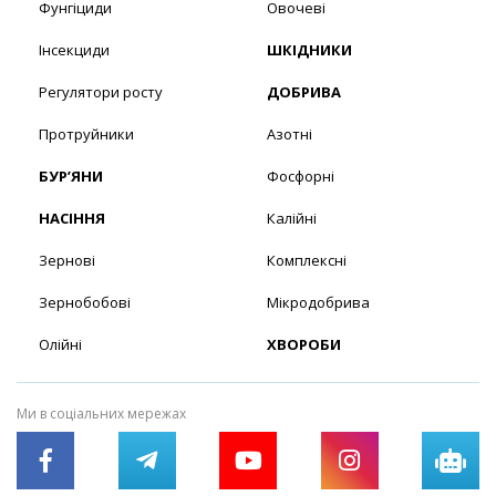
Фунгіциди
Овочеві
Інсекциди
ШКІДНИКИ
Регулятори росту
ДОБРИВА
Протруйники
Азотні
БУР’ЯНИ
Фосфорні
НАСІННЯ
Калійні
Зернові
Комплексні
Зернобобові
Мікродобрива
Олійні
ХВОРОБИ
Ми в соціальних мережах