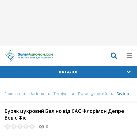
КАТАЛОГ
Головна
Насіння
Технічні
Буряк цукровий
Беліно
Буряк цукровий Беліно від САC Флорімон Депре
Вев є Фіс
8