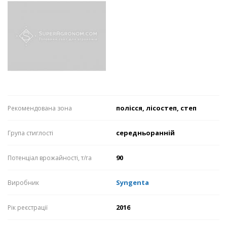
полісся, лісостеп, степ
Рекомендована зона
середньоранній
Група стиглості
90
Потенціал врожайності, т/га
Syngenta
Виробник
2016
Рік реєстрації