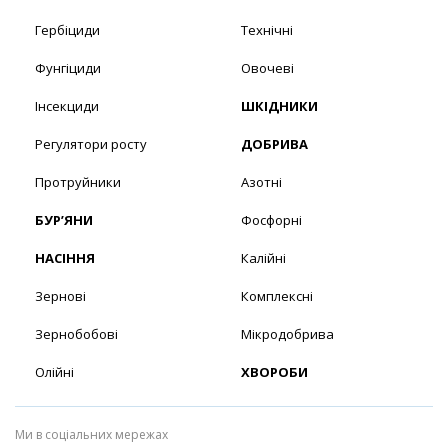
Гербіциди
Технічні
Фунгіциди
Овочеві
Інсекциди
ШКІДНИКИ
Регулятори росту
ДОБРИВА
Протруйники
Азотні
БУР’ЯНИ
Фосфорні
НАСІННЯ
Калійні
Зернові
Комплексні
Зернобобові
Мікродобрива
Олійні
ХВОРОБИ
Ми в соціальних мережах