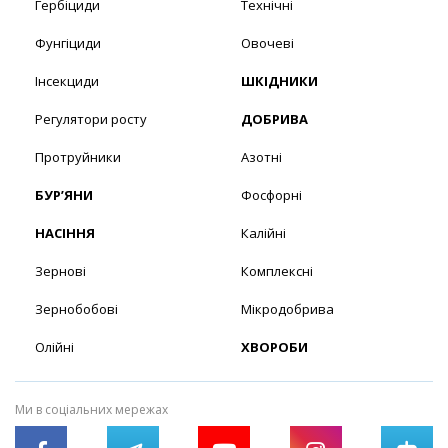
Гербіциди
Технічні
Фунгіциди
Овочеві
Інсекциди
ШКІДНИКИ
Регулятори росту
ДОБРИВА
Протруйники
Азотні
БУР’ЯНИ
Фосфорні
НАСІННЯ
Калійні
Зернові
Комплексні
Зернобобові
Мікродобрива
Олійні
ХВОРОБИ
Ми в соціальних мережах