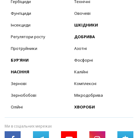
Гербіциди
Технічні
Фунгіциди
Овочеві
Інсекциди
ШКІДНИКИ
Регулятори росту
ДОБРИВА
Протруйники
Азотні
БУР’ЯНИ
Фосфорні
НАСІННЯ
Калійні
Зернові
Комплексні
Зернобобові
Мікродобрива
Олійні
ХВОРОБИ
Ми в соціальних мережах