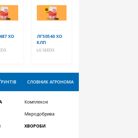
487 ХО
ЛГ50540 ХО
КЛП
EDS
LG SEEDS
ҐРУНТІВ
СЛОВНИК АГРОНОМА
А
Комплексні
Мікродобрива
і
ХВОРОБИ