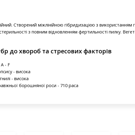
нійний. Створений міжлінійною гібридизацією з використанням 
стерильності з повним відновленням фертильності пилку. Вегет
убр до хвороб та стресових факторів
A - F
псису - висока
гнилі - висока
равжньої борошняної роси - 710 раса