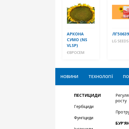
АРКОНА
ЛГ50639
СУМО (NS
LG SEEDS
VLSP)
ЄВРОСЕМ
НОВИНИ
ТЕХНОЛОГІЇ
ПО
ПЕСТИЦИДИ
Регул
росту
Гербіциди
Протр
Фунгіциди
БУР’Я
Інсекциди