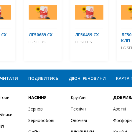
 СХ
ЛГ50689 СХ
ЛГ50459 СХ
ЛГ50
КЛП
LG SEEDS
LG SEEDS
LG SE
ЧИТАТИ
ПОДИВИТИСЬ
ДІЮЧІ РЕЧОВИНИ
КАРТА 
ятори
НАСІННЯ
Круп’яні
ДОБРИВ
Зернові
Технічні
Азотні
уйники
Зернобобові
Овочеві
Фосфорн
НИ
Олійні
ШКІДНИКИ
Калійні