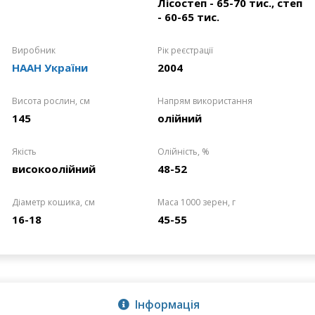
Лісостеп - 65-70 тис., степ
- 60-65 тис.
Виробник
Рік реєстрації
НААН України
2004
Висота рослин, см
Напрям використання
145
олійний
Якість
Олійність, %
високоолійний
48-52
Діаметр кошика, см
Маса 1000 зерен, г
16-18
45-55
Інформація