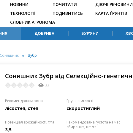
НОВИНИ
ПОЧИТАТИ
ДІЮЧІ РЕЧОВИНИ
ТЕХНОЛОГІЇ
ПОДИВИТИСЬ
КАРТА ҐРУНТІВ
СЛОВНИК АГРОНОМА
ННЯ
ДОБРИВА
БУР’ЯНИ
ХВ
Соняшник
Зубр
Соняшник Зубр від Селекційно-генетичн
33
Рекомендована зона
Група стиглості
лісостеп, степ
скоростиглий
Потенціал врожайності, т/га
Рекомендована густота на час
збирання, шт./га
3,5