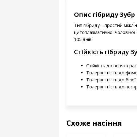
Опис гібриду Зубр
Тип гібриду – простий міжлі
цитоплазматичної чоловічої 
105 днів.
Стійкість гібриду З
Стійкість до вовчка рас 
Толерантність до фомо
Толерантність до білої 
Толерантність до несп
Схоже насіння