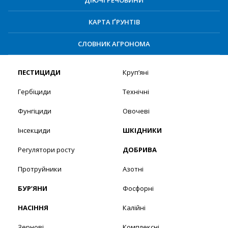
КАРТА ҐРУНТІВ
СЛОВНИК АГРОНОМА
ПЕСТИЦИДИ
Круп’яні
Гербіциди
Технічні
Фунгіциди
Овочеві
Інсекциди
ШКІДНИКИ
Регулятори росту
ДОБРИВА
Протруйники
Азотні
БУР’ЯНИ
Фосфорні
НАСІННЯ
Калійні
Зернові
Комплексні