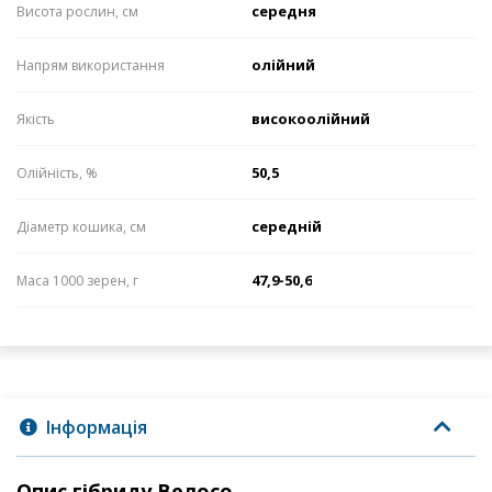
середня
Висота рослин, см
олійний
Напрям використання
високоолійний
Якість
50,5
Олійність, %
середній
Діаметр кошика, см
47,9-50,6
Маса 1000 зерен, г
Інформація
Опис гібриду Велосо