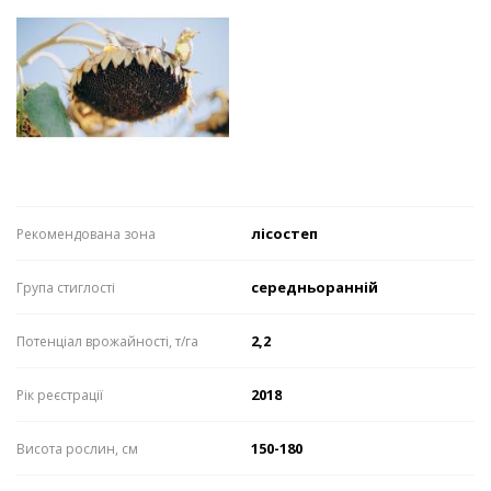
лісостеп
Рекомендована зона
середньоранній
Група стиглості
2,2
Потенціал врожайності, т/га
2018
Рік реєстрації
150-180
Висота рослин, см