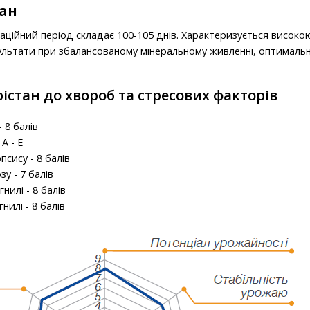
тан
таційний період складає 100-105 днів. Характеризується високо
зультати при збалансованому мінеральному живленні, оптимальн
рістан до хвороб та стресових факторів
 8 балів
A - E
сису - 8 балів
у - 7 балів
нилі - 8 балів
нилі - 8 балів