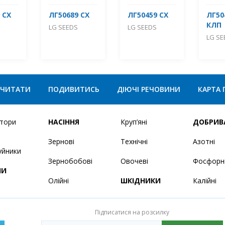
 СХ
ЛГ50689 СХ
ЛГ50459 СХ
ЛГ50
КЛП
LG SEEDS
LG SEEDS
LG SE
ЧИТАТИ
ПОДИВИТИСЬ
ДІЮЧІ РЕЧОВИНИ
КАРТА 
ятори
НАСІННЯ
Круп’яні
ДОБРИВ
Зернові
Технічні
Азотні
уйники
Зернобобові
Овочеві
Фосфорн
НИ
Олійні
ШКІДНИКИ
Калійні
Підписатися на розсилку