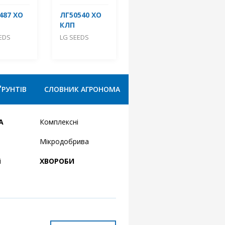
487 ХО
ЛГ50540 ХО
КЛП
EDS
LG SEEDS
ҐРУНТІВ
СЛОВНИК АГРОНОМА
А
Комплексні
Мікродобрива
і
ХВОРОБИ