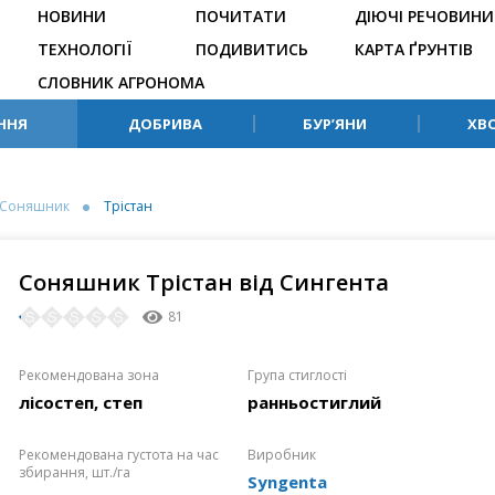
НОВИНИ
ПОЧИТАТИ
ДІЮЧІ РЕЧОВИНИ
ТЕХНОЛОГІЇ
ПОДИВИТИСЬ
КАРТА ҐРУНТІВ
СЛОВНИК АГРОНОМА
ННЯ
ДОБРИВА
БУР’ЯНИ
ХВ
Соняшник
Трістан
Соняшник Трістан від Сингента
81
Рекомендована зона
Група стиглості
лісостеп, степ
ранньостиглий
Рекомендована густота на час
Виробник
збирання, шт./га
Syngenta