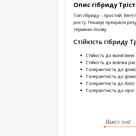
Опис гібриду Тріс
Тип гібриду – простий. Веге
росту. Показує прекрасні ре
термінах посіву.
Стійкість гібриду Т
Стійкість до вилягання -
Стійкість до вовчка рас 
Толерантність до фомоп
Толерантність до фомоз
Толерантність до білої г
Толерантність до сірої г