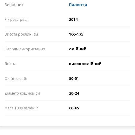
Палента
Виробник
2014
Рік реєстрації
166-175
Висота рослин, см
олійний
Напрям використання
високоолійний
Якість
50-51
Олійність, %
20-24
Діаметр кошика, см
60-65
Маса 1000 зерен, г