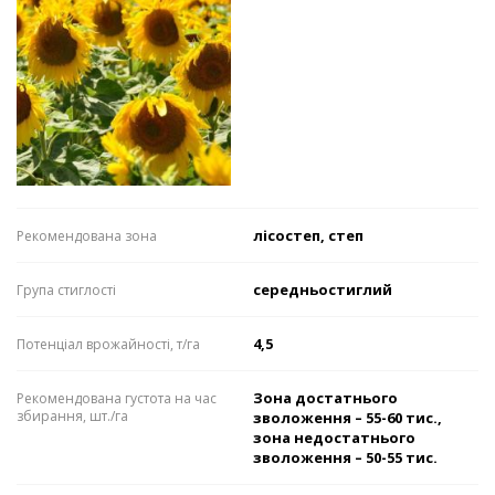
лісостеп, степ
Рекомендована зона
середньостиглий
Група стиглості
4,5
Потенціал врожайності, т/га
Зона достатнього
Рекомендована густота на час
збирання, шт./га
зволоження – 55-60 тис.,
зона недостатнього
зволоження – 50-55 тис.