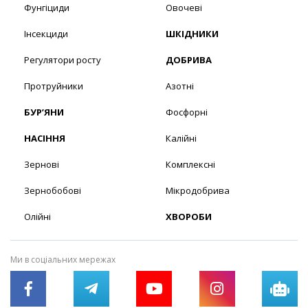
Фунгіциди
Овочеві
Інсекциди
ШКІДНИКИ
Регулятори росту
ДОБРИВА
Протруйники
Азотні
БУР’ЯНИ
Фосфорні
НАСІННЯ
Калійні
Зернові
Комплексні
Зернобобові
Мікродобрива
Олійні
ХВОРОБИ
Ми в соціальних мережах