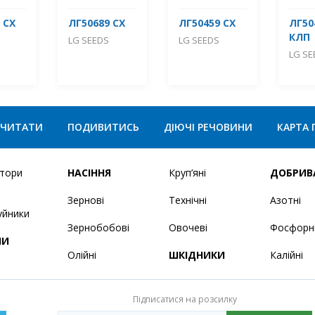
 СХ
ЛГ50689 СХ
ЛГ50459 СХ
ЛГ50
КЛП
LG SEEDS
LG SEEDS
LG SE
ЧИТАТИ
ПОДИВИТИСЬ
ДІЮЧІ РЕЧОВИНИ
КАРТА 
ятори
НАСІННЯ
Круп’яні
ДОБРИВ
Зернові
Технічні
Азотні
уйники
Зернобобові
Овочеві
Фосфорн
НИ
Олійні
ШКІДНИКИ
Калійні
Підписатися на розсилку