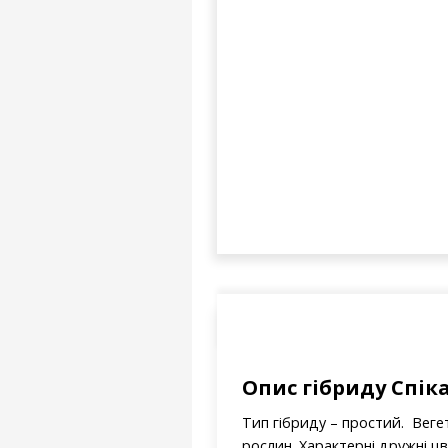
Опис гібриду Спік
Тип гібриду – простий. Вегет
рослин. Характерні дружні цв