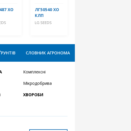
487 ХО
ЛГ50540 ХО
КЛП
EDS
LG SEEDS
ҐРУНТІВ
СЛОВНИК АГРОНОМА
А
Комплексні
Мікродобрива
і
ХВОРОБИ