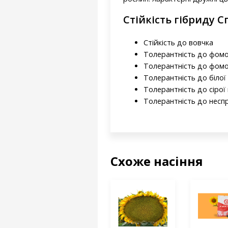
Стійкість гібриду С
Стійкість до вовчка
Толерантність до фом
Толерантність до фом
Толерантність до білої 
Толерантність до сірої
Толерантність до несп
Схоже насіння