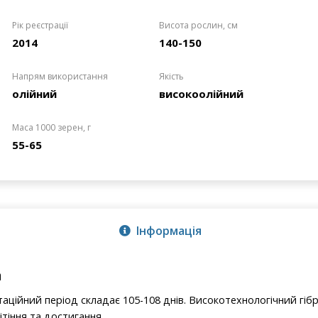
Рік реєстрації
Висота рослин, см
2014
140-150
Напрям використання
Якість
олійний
високоолійний
Маса 1000 зерен, г
55-65
Інформація
а
аційний період складає 105-108 днів. Високотехнологічний гібр
ітіння та достигання.