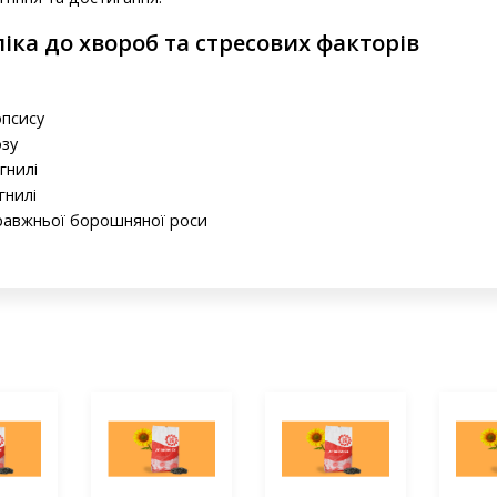
піка до хвороб та стресових факторів
опсису
озу
гнилі
 гнилі
равжньої борошняної роси