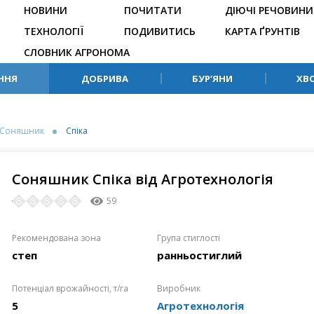
НОВИНИ
ПОЧИТАТИ
ДІЮЧІ РЕЧОВИНИ
ТЕХНОЛОГІЇ
ПОДИВИТИСЬ
КАРТА ҐРУНТІВ
СЛОВНИК АГРОНОМА
ННЯ
ДОБРИВА
БУР’ЯНИ
ХВ
Соняшник
Спіка
Соняшник Спіка від Агротехнологія
59
Рекомендована зона
Група стиглості
степ
ранньостиглий
Потенціал врожайності, т/га
Виробник
5
Агротехнологія