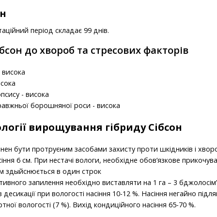
он
таційний період складає 99 днів.
ібсон до хвороб та стресових факторів
– висока
исока
псису - висока
равжньої борошняної роси - висока
ології вирощування гібриду
Сібсон
инен бути протруєним засобами захисту проти шкідників і хвор
іння 6 см. При нестачі вологи, необхідне обов’язкове прикочув
рм здыйснюється в один строк
ивного запилення необхідно виставляти на 1 га – 3 бджолосім’
десикації при вологості насіння 10-12 %. Насіння негайно підля
ної вологості (7 %). Вихід кондиційного насіння 65-70 %.