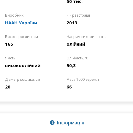
50 тис.
Виробник
Рік реєстрації
НААН України
2013
Висота рослин, см
Напрям використання
165
олійний
Якість
Олійність, %
високоолійний
50,3
Діаметр кошика, см
Маса 1000 зерен, г
20
66
Інформація