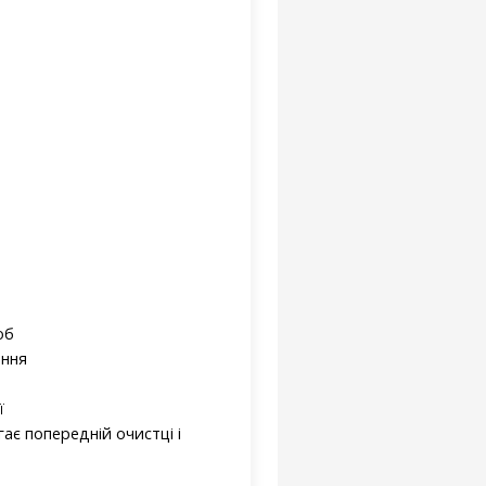
об
ання
ї
гає попередній очистці і