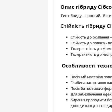
Опис гібриду Сібс
Тип гібриду – простий. Веге
Стійкість гібриду С
Стійкість до осипання 
Стійкість до вовчка - в
Толерантність до фомо
Толерантність до несп
Особливості техн
Посівний матеріал пов
Глибина загортання нас
Посів батьківських фо
Для забезпечення ефект
бирання проводити без 
доводиться до стандарт