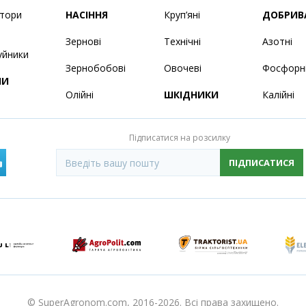
ятори
НАСІННЯ
Круп’яні
ДОБРИВ
Зернові
Технічні
Азотні
уйники
Зернобобові
Овочеві
Фосфорн
НИ
Олійні
ШКІДНИКИ
Калійні
Підписатися на розсилку
ПІДПИСАТИСЯ
© SuperAgronom.com, 2016-2026. Всі права захищено.