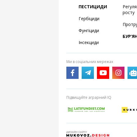
ПЕСТИЦИДИ
Регул
росту
Гербіциди
Протр
Фунгіциди
БУР’Я
Інсекциди
Ми в соціальних мережах
Підвищуйте аграрний IQ