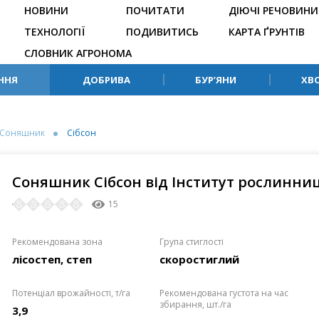
НОВИНИ
ПОЧИТАТИ
ДІЮЧІ РЕЧОВИНИ
ТЕХНОЛОГІЇ
ПОДИВИТИСЬ
КАРТА ҐРУНТІВ
СЛОВНИК АГРОНОМА
ННЯ
ДОБРИВА
БУР’ЯНИ
ХВ
Соняшник
Сібсон
Соняшник Сібсон від Інститут рослинницт
15
Рекомендована зона
Група стиглості
лісостеп, степ
скоростиглий
Потенціал врожайності, т/га
Рекомендована густота на час
збирання, шт./га
3,9