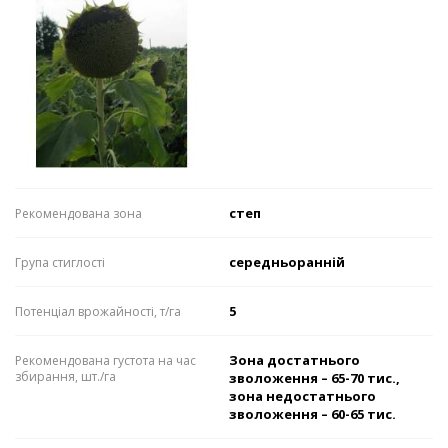
степ
Рекомендована зона
середньоранній
Група стиглості
5
Потенціал врожайності, т/га
Зона достатнього
Рекомендована густота на час
збирання, шт./га
зволоження – 65-70 тис.,
зона недостатнього
зволоження – 60-65 тис.