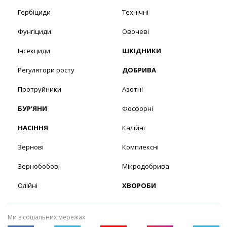
Гербіциди
Технічні
Фунгіциди
Овочеві
Інсекциди
ШКІДНИКИ
Регулятори росту
ДОБРИВА
Протруйники
Азотні
БУР’ЯНИ
Фосфорні
НАСІННЯ
Калійні
Зернові
Комплексні
Зернобобові
Мікродобрива
Олійні
ХВОРОБИ
Ми в соціальних мережах