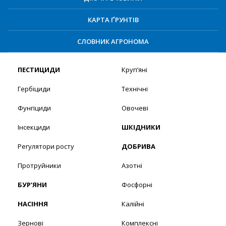
КАРТА ҐРУНТІВ
СЛОВНИК АГРОНОМА
ПЕСТИЦИДИ
Круп’яні
Гербіциди
Технічні
Фунгіциди
Овочеві
Інсекциди
ШКІДНИКИ
Регулятори росту
ДОБРИВА
Протруйники
Азотні
БУР’ЯНИ
Фосфорні
НАСІННЯ
Калійні
Зернові
Комплексні