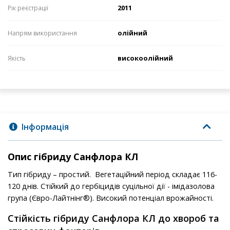
2011
Рік реєстрації
олійний
Напрям використання
високоолійний
Якість
Інформація
Опис гібриду Санфлора КЛ
Тип гібриду – простий. Вегетаційний період складає 116-
120 днів. Стійкий до гербіцидів суцільної дії - імідазолова
група (Євро-Лайтнінг®). Високий потенціал врожайності.
Стійкість гібриду Санфлора КЛ до хвороб та