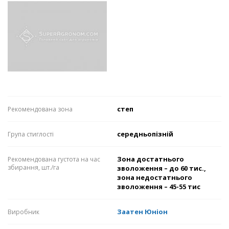
степ
Рекомендована зона
середньопізній
Група стиглості
Зона достатнього
Рекомендована густота на час
збирання, шт./га
зволоження – до 60 тис.,
зона недостатнього
зволоження – 45-55 тис
Заатен Юніон
Виробник