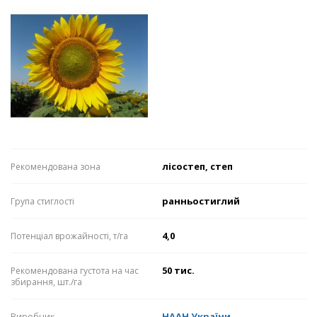
лісостеп, степ
Рекомендована зона
ранньостиглий
Група стиглості
4,0
Потенціал врожайності, т/га
50 тис.
Рекомендована густота на час
збирання, шт./га
НААН України
Виробник