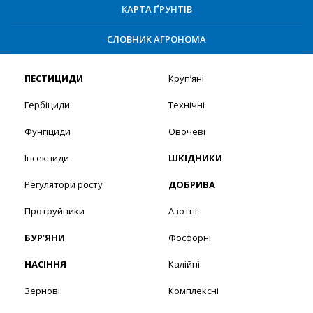
КАРТА ҐРУНТІВ
СЛОВНИК АГРОНОМА
ПЕСТИЦИДИ
Круп’яні
Гербіциди
Технічні
Фунгіциди
Овочеві
Інсекциди
ШКІДНИКИ
Регулятори росту
ДОБРИВА
Протруйники
Азотні
БУР’ЯНИ
Фосфорні
НАСІННЯ
Калійні
Зернові
Комплексні