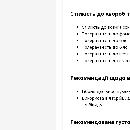
Стійкість до хвороб 
Стійкість до вовчка со
Толерантність до фомо
Толерантність до білої 
Толерантність до білої 
Толерантність до верт
Толерантність до в'яне
Рекомендації щодо 
Гібрид для вирощуванн
Використання гербіциду
гербіциду.
Рекомендована густо