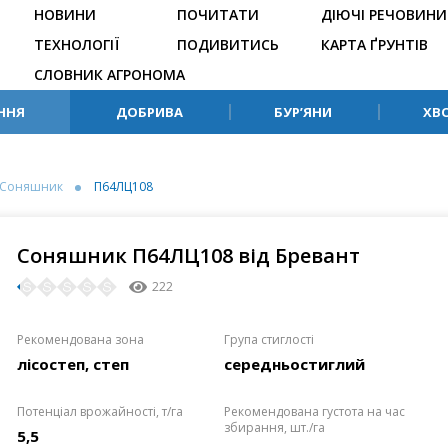
НОВИНИ
ПОЧИТАТИ
ДІЮЧІ РЕЧОВИНИ
ТЕХНОЛОГІЇ
ПОДИВИТИСЬ
КАРТА ҐРУНТІВ
СЛОВНИК АГРОНОМА
ННЯ
ДОБРИВА
БУР’ЯНИ
ХВ
Соняшник
П64ЛЦ108
Соняшник П64ЛЦ108 від Бревант
222
Рекомендована зона
Група стиглості
лісостеп, степ
середньостиглий
Потенціал врожайності, т/га
Рекомендована густота на час
збирання, шт./га
5,5