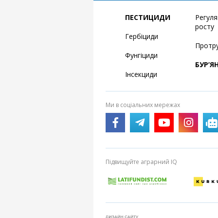
ПЕСТИЦИДИ
Регул
росту
Гербіциди
Протр
Фунгіциди
БУР’Я
Інсекциди
Ми в соціальних мережах
Підвищуйте аграрний IQ