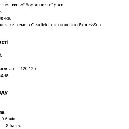
несправжньої борошнистої роси.
ь.
овчка.
 за системою Clearfield з технологією ExpressSun.
сті
.
тиглості — 120-125.
едня.
иду
ів.
9 балів.
— 8 балів.