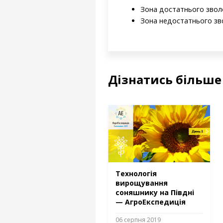
Зона достатнього зволо
Зона недостатнього зво
Дізнатись більше
Технологія
вирощувaння
соняшнику на Півдні
— АгроЕкспедиція
06 серпня 2019