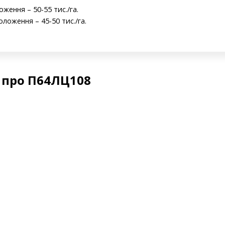
ження – 50-55 тис./га.
ложення – 45-50 тис./га.
 про П64ЛЦ108