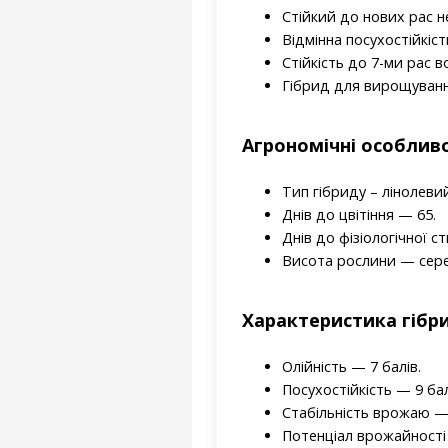
Стійкий до нових рас 
Відмінна посухостійкіст
Стійкість до 7-ми рас в
Гібрид для вирощування
Агрономічні особливо
Тип гібриду – лінолевий
Днів до цвітіння — 65.
Днів до фізіологічної с
Висота рослини — сер
Характеристика гібр
Олійність — 7 балів.
Посухостійкість — 9 бал
Стабільність врожаю — 
Потенціал врожайності 