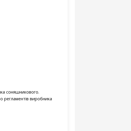
чка соняшникового.
до регламентів виробника