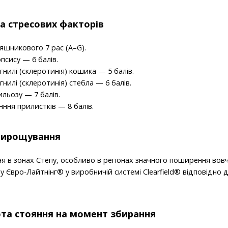
та стресових факторів
няшникового 7 рас (А–G).
псису — 6 балів.
гнилі (склеротинія) кошика — 5 балів.
гнилі (склеротинія) стебла — 6 балів.
ильозу — 7 балів.
нння прилистків — 8 балів.
вирощувaння
я в зонах Степу, особливо в регіонах значного поширення вов
 Євро-Лайтнінг® у виробничій системі Clearfield® відповідно 
та стояння на момент збирання