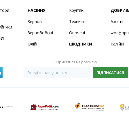
ятори
НАСІННЯ
Круп’яні
ДОБРИВ
Зернові
Технічні
Азотні
уйники
Зернобобові
Овочеві
Фосфорн
НИ
Олійні
ШКІДНИКИ
Калійні
Підписатися на розсилку
ПІДПИСАТИСЯ