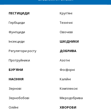
ПЕСТИЦИДИ
Круп’яні
Гербіциди
Технічні
Фунгіциди
Овочеві
Інсекциди
ШКІДНИКИ
Регулятори росту
ДОБРИВА
Протруйники
Азотні
БУР’ЯНИ
Фосфорні
НАСІННЯ
Калійні
Зернові
Комплексні
Зернобобові
Мікродобрива
Олійні
ХВОРОБИ