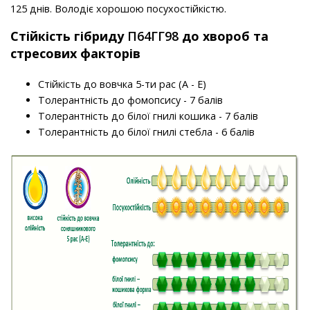
125 днів. Володіє хорошою посухостійкістю.
Стійкість гібриду
П64ГГ98
до хвороб та
стресових факторів
Стійкість до вовчка 5-ти рас (А - Е)
Толерантність до фомопсису - 7 балів
Толерантність до білої гнилі кошика - 7 балів
Толерантність до білої гнилі стебла - 6 балів