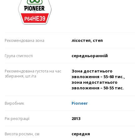
лісостеп, степ
Рекомендована зона
середньоранній
Група стиглості
Зона достатнього
Рекомендована густота на час
збирання, шт./га
зволоження – 55-60 тис.,
зона недостатнього
зволоження – 50-55 тис.
Pioneer
Виробник
2013
Рік реєстрації
середня
Висота рослин, см