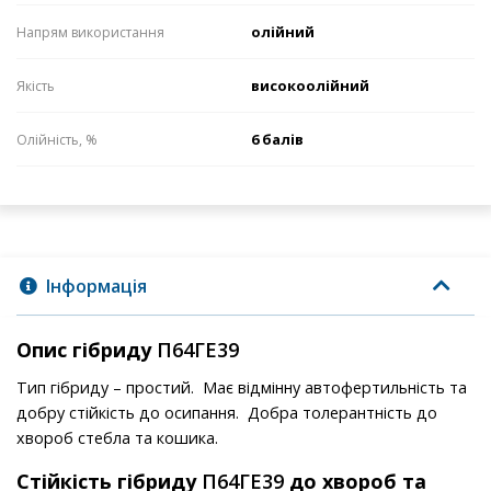
олійний
Напрям використання
високоолійний
Якість
6 балів
Олійність, %
Інформація
Опис гібриду
П64ГЕ39
Тип гібриду – простий.
Має відмінну автофертильність та
добру стійкість до осипання. Добра толерантність до
хвороб стебла та кошика.
Стійкість гібриду
П64ГЕ39
до хвороб та