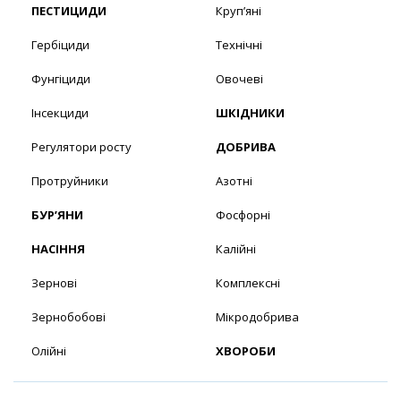
ПЕСТИЦИДИ
Круп’яні
Гербіциди
Технічні
Фунгіциди
Овочеві
Інсекциди
ШКІДНИКИ
Регулятори росту
ДОБРИВА
Протруйники
Азотні
БУР’ЯНИ
Фосфорні
НАСІННЯ
Калійні
Зернові
Комплексні
Зернобобові
Мікродобрива
Олійні
ХВОРОБИ