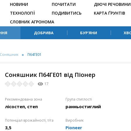
НОВИНИ
ПОЧИТАТИ
ДІЮЧІ РЕЧОВИНИ
ТЕХНОЛОГІЇ
ПОДИВИТИСЬ
КАРТА ҐРУНТІВ
СЛОВНИК АГРОНОМА
ННЯ
ДОБРИВА
БУР’ЯНИ
ХВ
Соняшник
П64ГЕ01
Соняшник П64ГЕ01 від Піонер
17
Рекомендована зона
Група стиглості
лісостеп, степ
ранньостиглий
Потенціал врожайності, т/га
Виробник
3,5
Pioneer