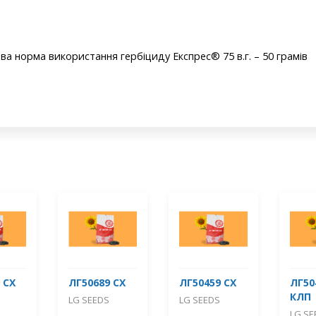
 норма використання гербіциду Експрес® 75 в.г. – 50 грамів
 СХ
ЛГ50689 СХ
ЛГ50459 СХ
ЛГ50
КЛП
LG SEEDS
LG SEEDS
LG SE