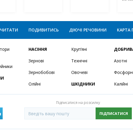
ЧИТАТИ
ПОДИВИТИСЬ
ДІЮЧІ РЕЧОВИНИ
КАРТА 
ятори
НАСІННЯ
Круп’яні
ДОБРИВ
Зернові
Технічні
Азотні
уйники
Зернобобові
Овочеві
Фосфорн
НИ
Олійні
ШКІДНИКИ
Калійні
Підписатися на розсилку
ПІДПИСАТИСЯ