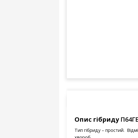
Опис гібриду
П64Г
Тип гібриду – простий. Відмі
хвороб.