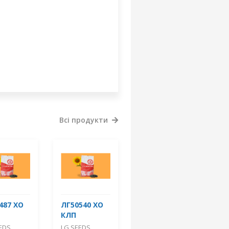
Всі продукти
487 ХО
ЛГ50540 ХО
КЛП
EDS
LG SEEDS