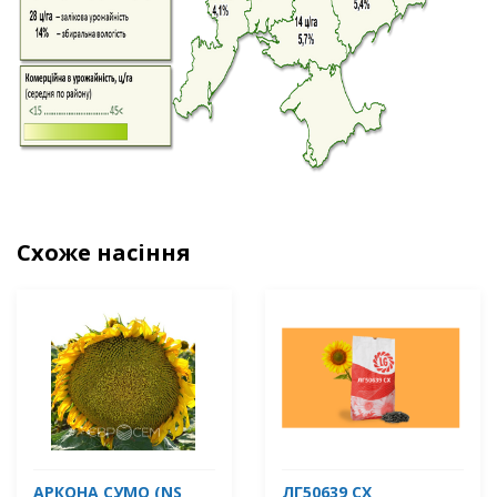
Схоже насіння
АРКОНА СУМО (NS
ЛГ50639 СХ