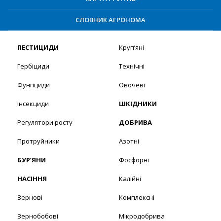
СЛОВНИК АГРОНОМА
ПЕСТИЦИДИ
Круп’яні
Гербіциди
Технічні
Фунгіциди
Овочеві
Інсекциди
ШКІДНИКИ
Регулятори росту
ДОБРИВА
Протруйники
Азотні
БУР’ЯНИ
Фосфорні
НАСІННЯ
Калійні
Зернові
Комплексні
Зернобобові
Мікродобрива