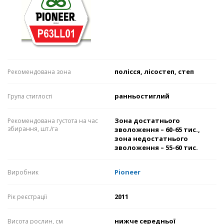
полісся, лісостеп, степ
Рекомендована зона
ранньостиглий
Група стиглості
Зона достатнього
Рекомендована густота на час
збирання, шт./га
зволоження – 60-65 тис.,
зона недостатнього
зволоження – 55-60 тис.
Pioneer
Виробник
2011
Рік реєстрації
нижче середньої
Висота рослин, см