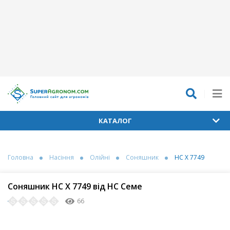
КАТАЛОГ
Головна
Насіння
Олійні
Соняшник
НС X 7749
Соняшник НС X 7749 від НС Семе
66