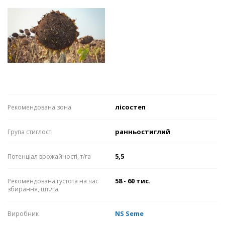
лісостеп
Рекомендована зона
ранньостиглий
Група стиглості
5,5
Потенціал врожайності, т/га
58 - 60 тис.
Рекомендована густота на час
збирання, шт./га
NS Seme
Виробник