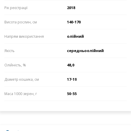
2018
Рік реєстрації
140-170
Висота рослин, см
олійний
Напрям використання
середньоолійний
Якість
48,0
Олійність, %
17-19
Діаметр кошика, см
50-55
Маса 1000 зерен, г