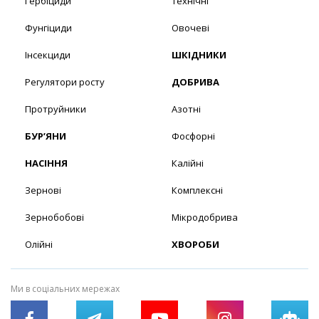
Гербіциди
Технічні
Фунгіциди
Овочеві
Інсекциди
ШКІДНИКИ
Регулятори росту
ДОБРИВА
Протруйники
Азотні
БУР’ЯНИ
Фосфорні
НАСІННЯ
Калійні
Зернові
Комплексні
Зернобобові
Мікродобрива
Олійні
ХВОРОБИ
Ми в соціальних мережах