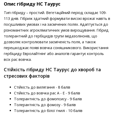
Опис гібриду НС Таурус
Тип гібриду – простий. Вегетаційний період складає 109-
113 днів. Гібриж здатний формувати високі врожаї навіть в
посушливих умовах і на засмічених полях. Адаптується до
різноманітних агрокліматичних умов вирощування. Гібрид
толерантний до гербіцидів групи імідазолінонів, що
дозволяє контролювати засміченість поля, а також
перешкоджає появі вовчка соняшникового. Використання
гербіциду Евролайтнінг або аналогів гарантує контроль
всіх рас вовчка.
Стійкість гібриду НС Таурус до хвороб та
стресових факторів
Стійкість до вилягання - 8 балів
Стійкість до вовчка рас A - E - 9 балів
Толерантність до фомопсису - 9 балів
Толерантність до фомозу - 9 балів
Толерантність до білої гнилі - 10 балів