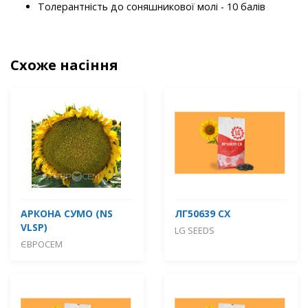
Толерантність до соняшникової молі - 10 балів
Схоже насіння
АРКОНА СУМО (NS
ЛГ50639 СХ
VLSP)
LG SEEDS
ЄВРОСЕМ