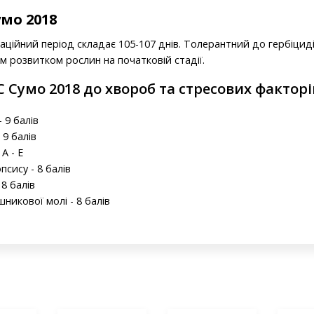
умо 2018
таційний період складає 105-107 днів. Толерантний до гербіцид
м розвитком рослин на початковій стадії.
С Сумо 2018 до хвороб та стресових факторі
 9 балів
 9 балів
A - E
сису - 8 балів
 8 балів
никової молі - 8 балів