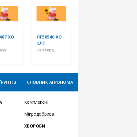
487 ХО
ЛГ50540 ХО
КЛП
EDS
LG SEEDS
ҐРУНТІВ
СЛОВНИК АГРОНОМА
А
Комплексні
Мікродобрива
і
ХВОРОБИ