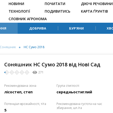
НОВИНИ
ПОЧИТАТИ
ДІЮЧІ РЕЧОВИНИ
ТЕХНОЛОГІЇ
ПОДИВИТИСЬ
КАРТА ҐРУНТІВ
СЛОВНИК АГРОНОМА
ННЯ
ДОБРИВА
БУР’ЯНИ
ХВ
Соняшник
НС Сумо 2018
Соняшник НС Сумо 2018 від Нові Сад
271
Рекомендована зона
Група стиглості
лісостеп, степ
середньостиглий
Потенціал врожайності, т/га
Рекомендована густота на час
збирання, шт./га
5