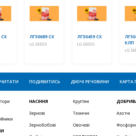
 СХ
ЛГ50689 СХ
ЛГ50459 СХ
ЛГ50
КЛП
LG SEEDS
LG SEEDS
LG SE
ЧИТАТИ
ПОДИВИТИСЬ
ДІЮЧІ РЕЧОВИНИ
КАРТА 
ятори
НАСІННЯ
Круп’яні
ДОБРИВ
Зернові
Технічні
Азотні
уйники
Зернобобові
Овочеві
Фосфорн
НИ