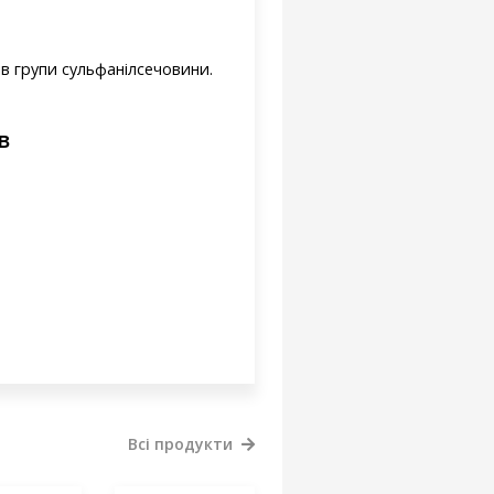
ів групи сульфанілсечовини.
в
Всі продукти