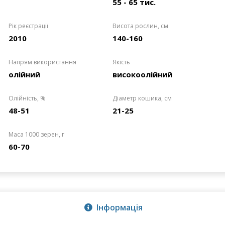
55 - 65 тис.
Рік реєстрації
Висота рослин, см
2010
140-160
Напрям використання
Якість
олійний
високоолійний
Олійність, %
Діаметр кошика, см
48-51
21-25
Маса 1000 зерен, г
60-70
Інформація