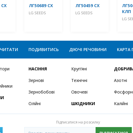
 СХ
ЛГ50689 СХ
ЛГ50459 СХ
ЛГ50
КЛП
LG SEEDS
LG SEEDS
LG SE
ЧИТАТИ
ПОДИВИТИСЬ
ДІЮЧІ РЕЧОВИНИ
КАРТА 
ятори
НАСІННЯ
Круп’яні
ДОБРИВ
Зернові
Технічні
Азотні
уйники
Зернобобові
Овочеві
Фосфорн
НИ
Олійні
ШКІДНИКИ
Калійні
Підписатися на розсилку