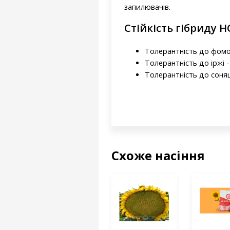
запилювачів.
Стійкість гібриду Н
Толерантність до фомоп
Толерантність до іржі -
Толерантність до соняш
Схоже насіння