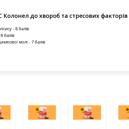
С Колонел до хвороб та стресових факторів
сису - 8 балів
 8 балів
никової молі - 7 балів