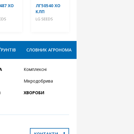
487 ХО
ЛГ50540 ХО
КЛП
EDS
LG SEEDS
ҐРУНТІВ
СЛОВНИК АГРОНОМА
А
Комплексні
Мікродобрива
і
ХВОРОБИ
КОНТАКТИ