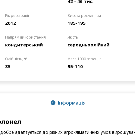
42 - 46 тис.
Рік реєстрації
Висота рослин, см
2012
185-195
Напрям використання
Якість
кондитерський
середньоолійний
Олійність, %
Маса 1000 зерен, г
35
95-110
Інформація
олонел
е добре адаптується до різних агрокліматичних умов вирощува