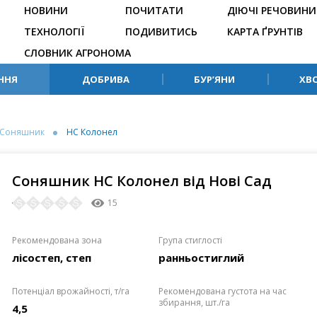
НОВИНИ
ПОЧИТАТИ
ДІЮЧІ РЕЧОВИНИ
ТЕХНОЛОГІЇ
ПОДИВИТИСЬ
КАРТА ҐРУНТІВ
СЛОВНИК АГРОНОМА
ННЯ
ДОБРИВА
БУР’ЯНИ
ХВ
Соняшник
НС Колонел
Соняшник НС Колонел від Нові Сад
15
Рекомендована зона
Група стиглості
лісостеп, степ
ранньостиглий
Потенціал врожайності, т/га
Рекомендована густота на час
збирання, шт./га
4,5