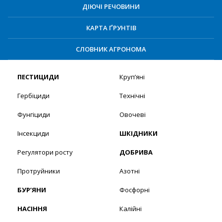
ДІЮЧІ РЕЧОВИНИ
КАРТА ҐРУНТІВ
СЛОВНИК АГРОНОМА
ПЕСТИЦИДИ
Круп’яні
Гербіциди
Технічні
Фунгіциди
Овочеві
Інсекциди
ШКІДНИКИ
Регулятори росту
ДОБРИВА
Протруйники
Азотні
БУР’ЯНИ
Фосфорні
НАСІННЯ
Калійні