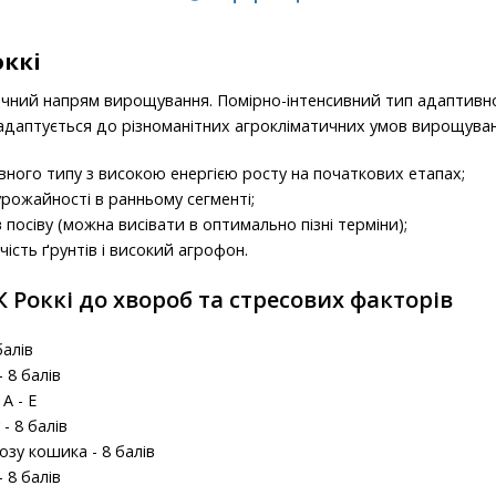
оккі
ичний напрям вирощування. Помірно-інтенсивний тип адаптивно
 адаптується до різноманітних агрокліматичних умов вирощува
вного типу з високою енергією росту на початкових етапах;
рожайності в ранньому сегменті;
посіву (можна висівати в оптимально пізні терміни);
ість ґрунтів і високий агрофон.
К Роккі до хвороб та стресових факторів
балів
 8 балів
A - E
- 8 балів
озу кошика - 8 балів
- 8 балів