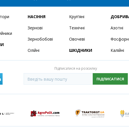
ятори
НАСІННЯ
Круп’яні
ДОБРИВ
Зернові
Технічні
Азотні
уйники
Зернобобові
Овочеві
Фосфорн
НИ
Олійні
ШКІДНИКИ
Калійні
Підписатися на розсилку
ПІДПИСАТИСЯ