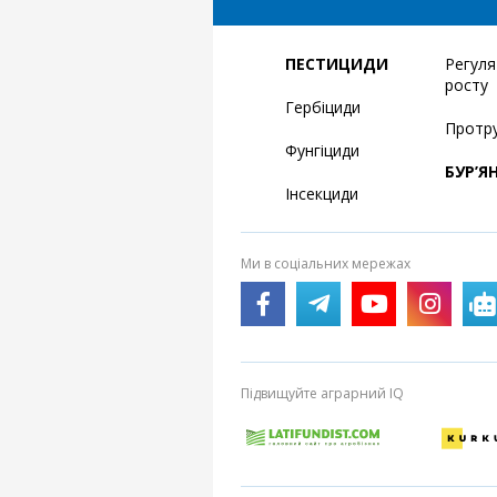
ПЕСТИЦИДИ
Регул
росту
Гербіциди
Протр
Фунгіциди
БУР’Я
Інсекциди
Ми в соціальних мережах
Підвищуйте аграрний IQ