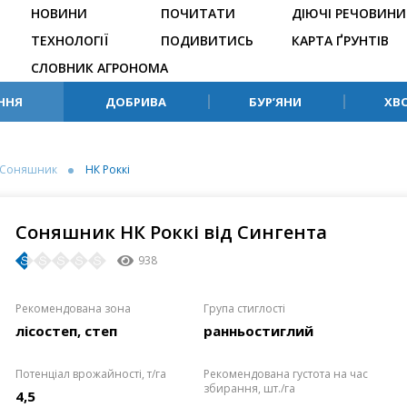
НОВИНИ
ПОЧИТАТИ
ДІЮЧІ РЕЧОВИНИ
ТЕХНОЛОГІЇ
ПОДИВИТИСЬ
КАРТА ҐРУНТІВ
СЛОВНИК АГРОНОМА
ННЯ
ДОБРИВА
БУР’ЯНИ
ХВ
Соняшник
НК Роккі
Соняшник НК Роккі від Сингента
938
Рекомендована зона
Група стиглості
лісостеп, степ
ранньостиглий
Потенціал врожайності, т/га
Рекомендована густота на час
збирання, шт./га
4,5