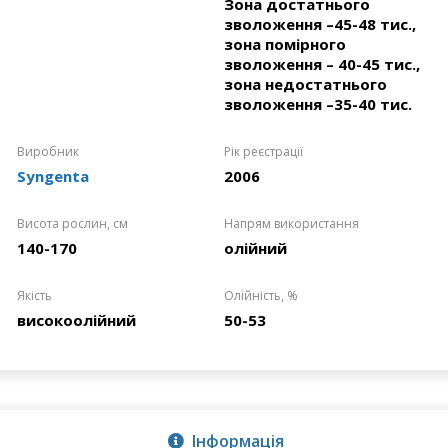
Зона достатнього
зволоження –45-48 тис.,
зона помірного
зволоження – 40-45 тис.,
зона недостатнього
зволоження –35-40 тис.
Виробник
Рік реєстрації
Syngenta
2006
Висота рослин, см
Напрям використання
140-170
олійний
Якість
Олійність, %
високоолійний
50-53
Інформація