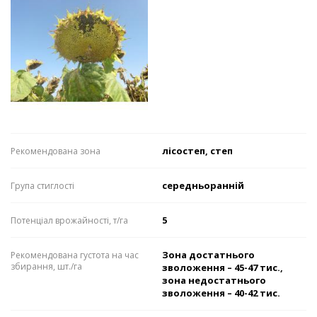
лісостеп, степ
Рекомендована зона
середньоранній
Група стиглості
5
Потенціал врожайності, т/га
Зона достатнього
Рекомендована густота на час
збирання, шт./га
зволоження – 45-47 тис.,
зона недостатнього
зволоження – 40-42 тис.