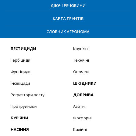
ДІЮЧІ РЕЧОВИНИ
КАРТА ҐРУНТІВ
СЛОВНИК АГРОНОМА
ПЕСТИЦИДИ
Круп’яні
Гербіциди
Технічні
Фунгіциди
Овочеві
Інсекциди
ШКІДНИКИ
Регулятори росту
ДОБРИВА
Протруйники
Азотні
БУР’ЯНИ
Фосфорні
НАСІННЯ
Калійні