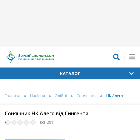
КАТАЛОГ
Головна
Насіння
Олійні
Соняшник
НК Алего
Соняшник НК Алего від Сингента
281