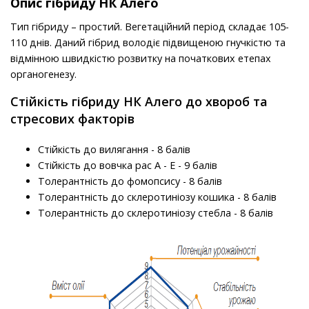
Опис гібриду НК Алего
Тип гібриду – простий. Вегетаційний період складає 105-
110 днів. Даний гібрид володіє підвищеною гнучкістю та
відмінною швидкістю розвитку на початкових етепах
органогенезу.
Стійкість гібриду НК Алего до хвороб та
стресових факторів
Стійкість до вилягання - 8 балів
Стійкість до вовчка рас A - E - 9 балів
Толерантність до фомопсису - 8 балів
Толерантність до склеротиніозу кошика - 8 балів
Толерантність до склеротиніозу стебла - 8 балів