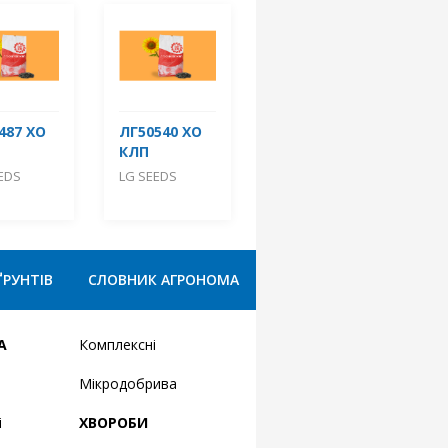
487 ХО
ЛГ50540 ХО
КЛП
EDS
LG SEEDS
ҐРУНТІВ
СЛОВНИК АГРОНОМА
А
Комплексні
Мікродобрива
і
ХВОРОБИ