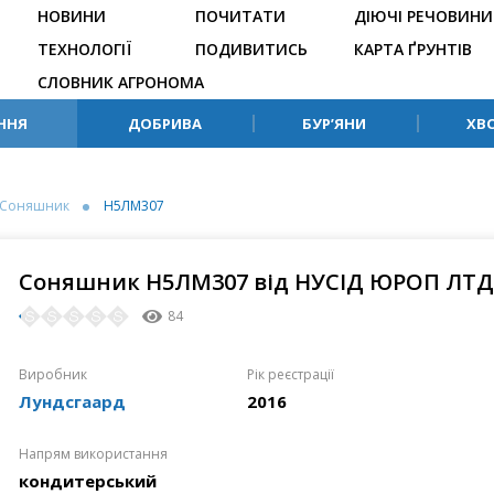
НОВИНИ
ПОЧИТАТИ
ДІЮЧІ РЕЧОВИНИ
ТЕХНОЛОГІЇ
ПОДИВИТИСЬ
КАРТА ҐРУНТІВ
СЛОВНИК АГРОНОМА
ННЯ
ДОБРИВА
БУР’ЯНИ
ХВ
Соняшник
Н5ЛМ307
Соняшник Н5ЛМ307 від НУСІД ЮРОП ЛТД
84
Виробник
Рік реєстрації
Лундсгаард
2016
Напрям використання
кондитерський