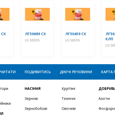
 СХ
ЛГ50689 СХ
ЛГ50459 СХ
ЛГ50
КЛП
LG SEEDS
LG SEEDS
LG SE
ЧИТАТИ
ПОДИВИТИСЬ
ДІЮЧІ РЕЧОВИНИ
КАРТА 
ятори
НАСІННЯ
Круп’яні
ДОБРИВ
Зернові
Технічні
Азотні
уйники
Зернобобові
Овочеві
Фосфорн
НИ