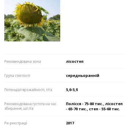
лісостеп
Рекомендована зона
середньоранній
Група стиглості
5,6-5,9
Потенціал врожайності, т/га
Полісся - 75-80 тис., лісостеп
Рекомендована густота на час
збирання, шт./га
- 65-70 тис., степ - 55-60 тис.
2017
Рік реєстрації