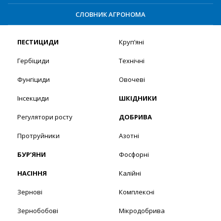
СЛОВНИК АГРОНОМА
ПЕСТИЦИДИ
Круп’яні
Гербіциди
Технічні
Фунгіциди
Овочеві
Інсекциди
ШКІДНИКИ
Регулятори росту
ДОБРИВА
Протруйники
Азотні
БУР’ЯНИ
Фосфорні
НАСІННЯ
Калійні
Зернові
Комплексні
Зернобобові
Мікродобрива