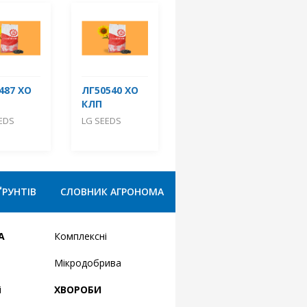
487 ХО
ЛГ50540 ХО
КЛП
EDS
LG SEEDS
ҐРУНТІВ
СЛОВНИК АГРОНОМА
А
Комплексні
Мікродобрива
і
ХВОРОБИ