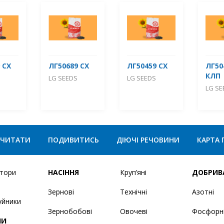
 СХ
ЛГ50689 СХ
ЛГ50459 СХ
ЛГ50
КЛП
LG SEEDS
LG SEEDS
LG SE
ЧИТАТИ
ПОДИВИТИСЬ
ДІЮЧІ РЕЧОВИНИ
КАРТА 
ятори
НАСІННЯ
Круп’яні
ДОБРИВ
Зернові
Технічні
Азотні
уйники
Зернобобові
Овочеві
Фосфорн
НИ