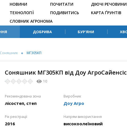
НОВИНИ
ПОЧИТАТИ
ДІЮЧІ РЕЧОВИНИ
ТЕХНОЛОГІЇ
ПОДИВИТИСЬ
КАРТА ҐРУНТІВ
СЛОВНИК АГРОНОМА
ННЯ
ДОБРИВА
БУР’ЯНИ
ХВ
Соняшник
МГ305КП
Соняшник МГ305КП від Доу АгроСайенсіс 
10
Рекомендована зона
Виробник
лісостеп, степ
Доу Агро
Рік реєстрації
Напрям використання
2016
високоолеїновий