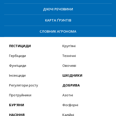
ДІЮЧІ РЕЧОВИНИ
КАРТА ҐРУНТІВ
СЛОВНИК АГРОНОМА
ПЕСТИЦИДИ
Круп’яні
Гербіциди
Технічні
Фунгіциди
Овочеві
Інсекциди
ШКІДНИКИ
Регулятори росту
ДОБРИВА
Протруйники
Азотні
БУР’ЯНИ
Фосфорні
НАСІННЯ
Калійні