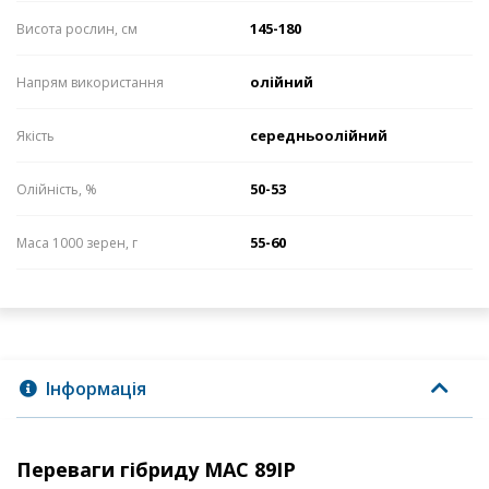
145-180
Висота рослин, см
олійний
Напрям використання
середньоолійний
Якість
50-53
Олійність, %
55-60
Маса 1000 зерен, г
Інформація
Переваги гібриду МАС 89ІР