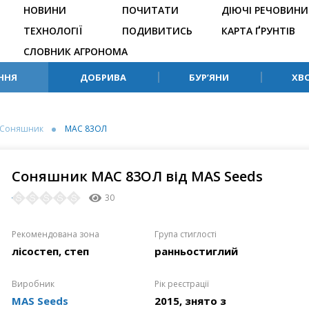
НОВИНИ
ПОЧИТАТИ
ДІЮЧІ РЕЧОВИНИ
ТЕХНОЛОГІЇ
ПОДИВИТИСЬ
КАРТА ҐРУНТІВ
СЛОВНИК АГРОНОМА
ННЯ
ДОБРИВА
БУР’ЯНИ
ХВ
Соняшник
МАС 83ОЛ
Соняшник МАС 83ОЛ від MAS Seeds
30
Рекомендована зона
Група стиглості
лісостеп, степ
ранньостиглий
Виробник
Рік реєстрації
MAS Seeds
2015, знято з