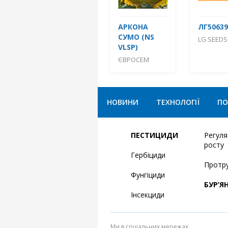
АРКОНА
ЛГ50639
СУМО (NS
LG SEEDS
VLSP)
ЄВРОСЕМ
НОВИНИ
ТЕХНОЛОГІЇ
ПО
ПЕСТИЦИДИ
Регул
росту
Гербіциди
Протр
Фунгіциди
БУР’Я
Інсекциди
Ми в соціальних мережах