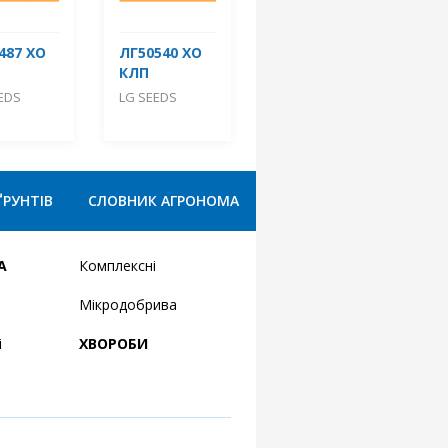
487 ХО
ЛГ50540 ХО
КЛП
EDS
LG SEEDS
ҐРУНТІВ
СЛОВНИК АГРОНОМА
А
Комплексні
Мікродобрива
і
ХВОРОБИ