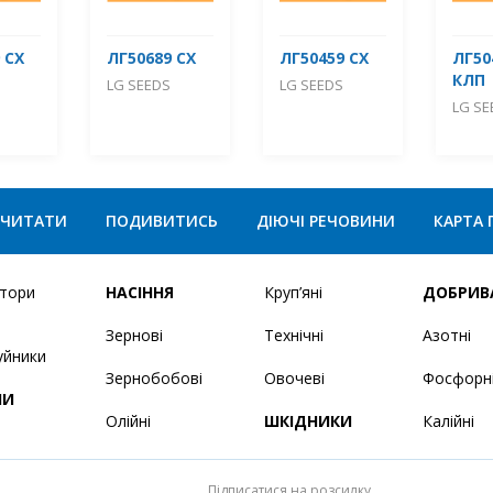
 СХ
ЛГ50689 СХ
ЛГ50459 СХ
ЛГ50
КЛП
LG SEEDS
LG SEEDS
LG SE
ЧИТАТИ
ПОДИВИТИСЬ
ДІЮЧІ РЕЧОВИНИ
КАРТА 
ятори
НАСІННЯ
Круп’яні
ДОБРИВ
Зернові
Технічні
Азотні
уйники
Зернобобові
Овочеві
Фосфорн
НИ
Олійні
ШКІДНИКИ
Калійні
Підписатися на розсилку