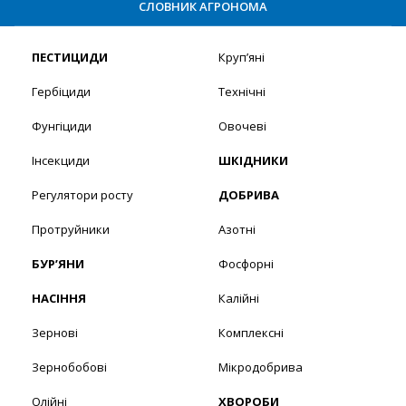
СЛОВНИК АГРОНОМА
ПЕСТИЦИДИ
Круп’яні
Гербіциди
Технічні
Фунгіциди
Овочеві
Інсекциди
ШКІДНИКИ
Регулятори росту
ДОБРИВА
Протруйники
Азотні
БУР’ЯНИ
Фосфорні
НАСІННЯ
Калійні
Зернові
Комплексні
Зернобобові
Мікродобрива
Олійні
ХВОРОБИ