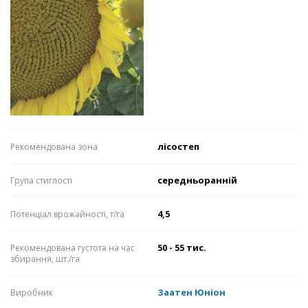
лісостеп
Рекомендована зона
середньоранній
Група стиглості
4,5
Потенціал врожайності, т/га
50 - 55 тис.
Рекомендована густота на час
збирання, шт./га
Заатен Юніон
Виробник