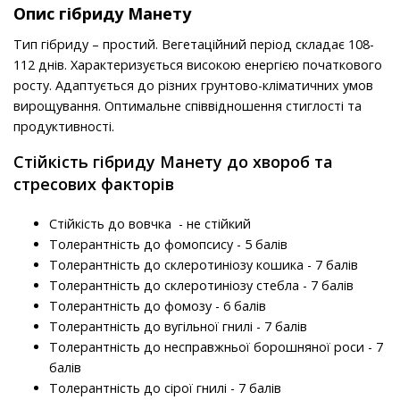
Опис гібриду Манету
Тип гібриду – простий. Вегетаційний період складає 108-
112 днів. Характеризується високою енергією початкового
росту. Адаптується до різних грунтово-кліматичних умов
вирощування. Оптимальне співвідношення стиглості та
продуктивності.
Стійкість гібриду Манету до хвороб та
стресових факторів
Стійкість до вовчка - не стійкий
Толерантність до фомопсису - 5 балів
Толерантність до склеротиніозу кошика - 7 балів
Толерантність до склеротиніозу стебла - 7 балів
Толерантність до фомозу - 6 балів
Толерантність до вугільної гнилі - 7 балів
Толерантність до несправжньої борошняної роси - 7
балів
Толерантність до сірої гнилі - 7 балів