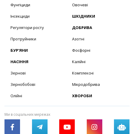
Фунгіциди
Овочеві
Інсекциди
ШКІДНИКИ
Регулятори росту
ДОБРИВА
Протруйники
Азотні
БУР’ЯНИ
Фосфорні
НАСІННЯ
Калійні
Зернові
Комплексні
Зернобобові
Мікродобрива
Олійні
ХВОРОБИ
Ми в соціальних мережах