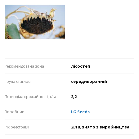
лісостеп
Рекомендована зона
середньоранній
Група стиглості
2,2
Потенціал врожайності, т/га
LG Seeds
Виробник
2018, знято з виробництва
Рік реєстрації