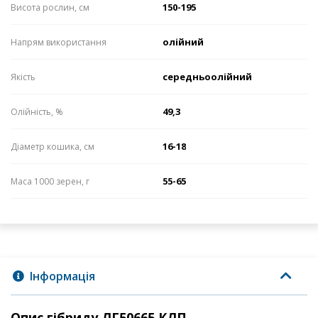
150-195
Висота рослин, см
олійний
Напрям використання
середньоолійний
Якість
49,3
Олійність, %
16-18
Діаметр кошика, см
55-65
Маса 1000 зерен, г
Інформація
Опис гібриду ЛГ50665 КЛП