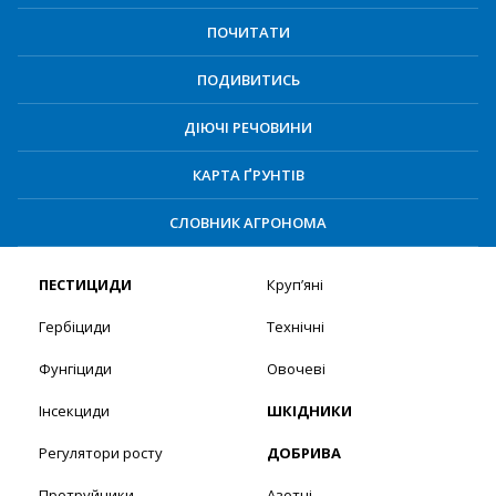
ПОЧИТАТИ
ПОДИВИТИСЬ
ДІЮЧІ РЕЧОВИНИ
КАРТА ҐРУНТІВ
СЛОВНИК АГРОНОМА
ПЕСТИЦИДИ
Круп’яні
Гербіциди
Технічні
Фунгіциди
Овочеві
Інсекциди
ШКІДНИКИ
Регулятори росту
ДОБРИВА
Протруйники
Азотні