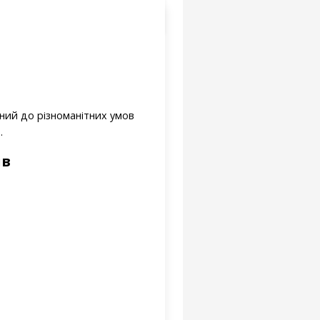
чний до різноманітних умов
.
ів