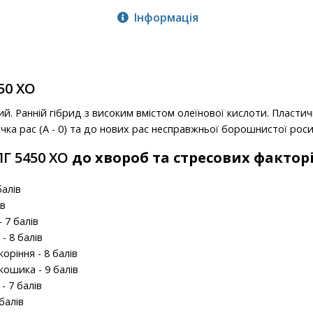
Інформація
50 ХО
й. Ранній гібрид з високим вмістом олеїнової кислоти. Пласти
чка рас (А - 0) та до нових рас несправжньої борошнистої роси
ЛГ 5450 ХО
до хвороб та стресових фактор
балів
ів
 7 балів
- 8 балів
коріння - 8 балів
 кошика - 9 балів
 - 7 балів
 балів