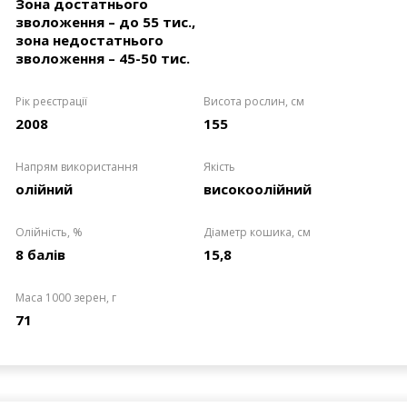
Зона достатнього
зволоження – до 55 тис.,
зона недостатнього
зволоження – 45-50 тис.
Рік реєстрації
Висота рослин, см
2008
155
Напрям використання
Якість
олійний
високоолійний
Олійність, %
Діаметр кошика, см
8 балів
15,8
Маса 1000 зерен, г
71