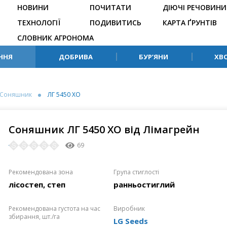
НОВИНИ
ПОЧИТАТИ
ДІЮЧІ РЕЧОВИНИ
ТЕХНОЛОГІЇ
ПОДИВИТИСЬ
КАРТА ҐРУНТІВ
СЛОВНИК АГРОНОМА
ННЯ
ДОБРИВА
БУР’ЯНИ
ХВ
Соняшник
ЛГ 5450 ХО
Соняшник ЛГ 5450 ХО від Лімагрейн
69
Рекомендована зона
Група стиглості
лісостеп, степ
ранньостиглий
Рекомендована густота на час
Виробник
збирання, шт./га
LG Seeds