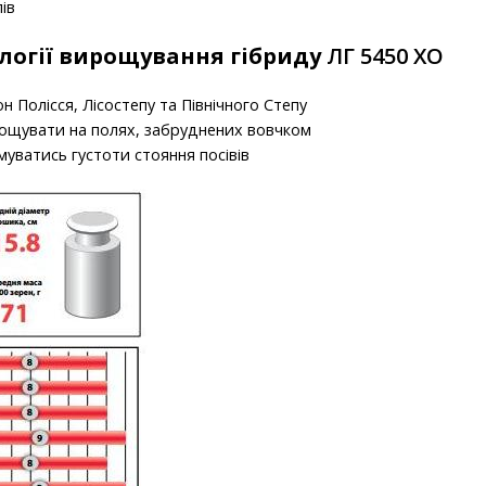
лів
логії вирощування гібриду
ЛГ 5450 ХО
 Полісся, Лісостепу та Північного Степу
ощувати на полях, забруднених вовчком
уватись густоти стояння посівів