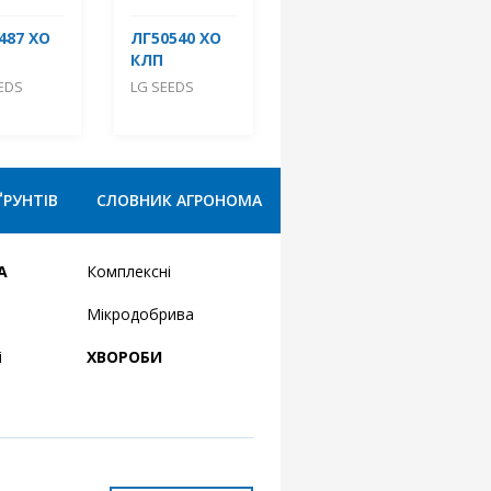
487 ХО
ЛГ50540 ХО
КЛП
EDS
LG SEEDS
ҐРУНТІВ
СЛОВНИК АГРОНОМА
А
Комплексні
Мікродобрива
і
ХВОРОБИ