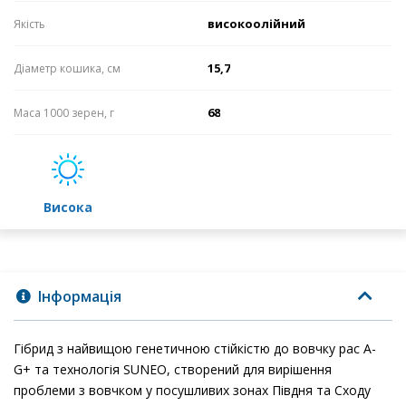
високоолійний
Якість
15,7
Діаметр кошика, см
68
Маса 1000 зерен, г
висока
Інформація
Гібрид з найвищою генетичною стійкістю до вовчку рас А-
G+ та технологія SUNEO, створений для вирішення
проблеми з вовчком у посушливих зонах Півдня та Сходу