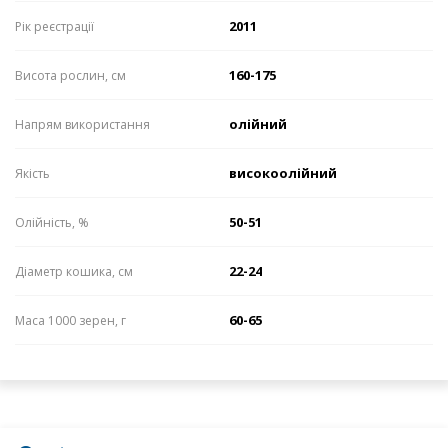
2011
Рік реєстрації
160-175
Висота рослин, см
олійний
Напрям використання
високоолійний
Якість
50-51
Олійність, %
22-24
Діаметр кошика, см
60-65
Маса 1000 зерен, г