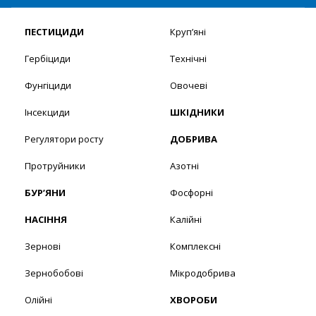
ПЕСТИЦИДИ
Круп’яні
Гербіциди
Технічні
Фунгіциди
Овочеві
Інсекциди
ШКІДНИКИ
Регулятори росту
ДОБРИВА
Протруйники
Азотні
БУР’ЯНИ
Фосфорні
НАСІННЯ
Калійні
Зернові
Комплексні
Зернобобові
Мікродобрива
Олійні
ХВОРОБИ