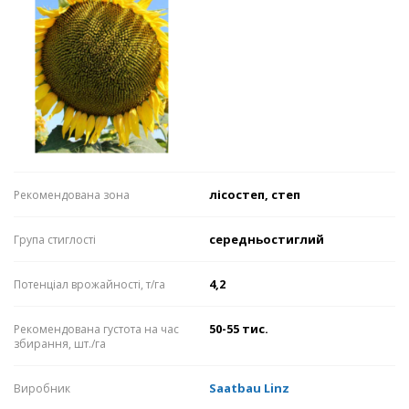
лісостеп, степ
Рекомендована зона
середньостиглий
Група стиглості
4,2
Потенціал врожайності, т/га
50-55 тис.
Рекомендована густота на час
збирання, шт./га
Saatbau Linz
Виробник