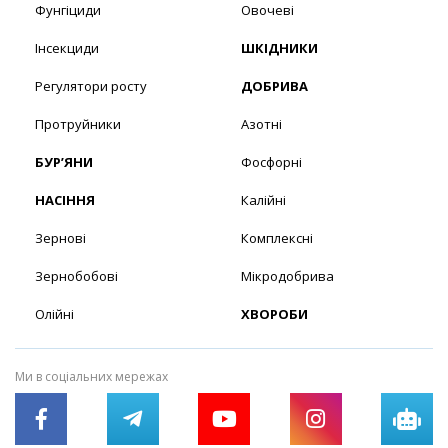
Фунгіциди
Овочеві
Інсекциди
ШКІДНИКИ
Регулятори росту
ДОБРИВА
Протруйники
Азотні
БУР’ЯНИ
Фосфорні
НАСІННЯ
Калійні
Зернові
Комплексні
Зернобобові
Мікродобрива
Олійні
ХВОРОБИ
Ми в соціальних мережах