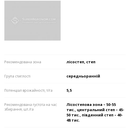
лісостеп, степ
Рекомендована зона
середньоранній
Група стиглості
5,5
Потенціал врожайності, т/га
Лісостепова зона – 50-55
Рекомендована густота на час
збирання, шт./га
тис., центральний степ – 45-
50 тис., південний степ – 40-
48 тис.