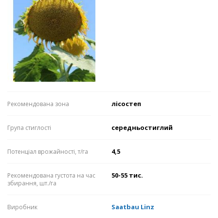
лісостеп
Рекомендована зона
середньостиглий
Група стиглості
4,5
Потенціал врожайності, т/га
50-55 тис.
Рекомендована густота на час
збирання, шт./га
Saatbau Linz
Виробник