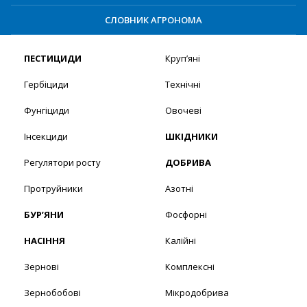
СЛОВНИК АГРОНОМА
ПЕСТИЦИДИ
Круп’яні
Гербіциди
Технічні
Фунгіциди
Овочеві
Інсекциди
ШКІДНИКИ
Регулятори росту
ДОБРИВА
Протруйники
Азотні
БУР’ЯНИ
Фосфорні
НАСІННЯ
Калійні
Зернові
Комплексні
Зернобобові
Мікродобрива